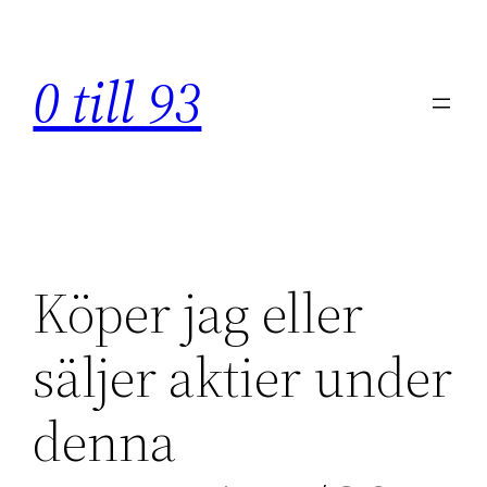
Hoppa
till
0 till 93
innehåll
Köper jag eller
säljer aktier under
denna