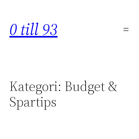
Hoppa
till
0 till 93
innehåll
Kategori:
Budget &
Spartips