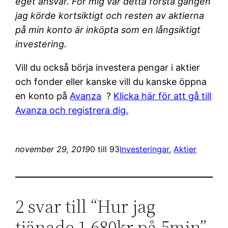
eget ansvar. För mig var detta första gången
jag körde kortsiktigt och resten av aktierna
på min konto är inköpta som en långsiktigt
investering.
Vill du också börja investera pengar i aktier
och fonder eller kanske vill du kanske öppna
en konto på
Avanza
?
Klicka här för att gå till
Avanza och registrera dig.
november 29, 2019
0 till 93
Investeringar
, 
Aktier
2 svar till “Hur jag
tjänade 1 680kr på 5min”