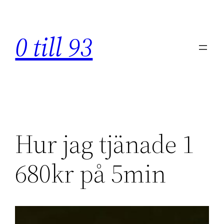
Hoppa
till
0 till 93
innehåll
Hur jag tjänade 1
680kr på 5min