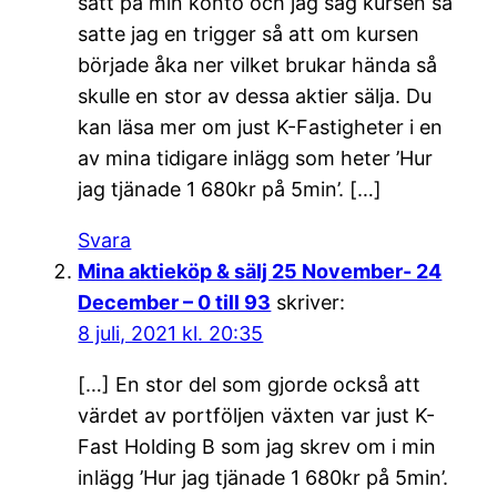
satt på min konto och jag såg kursen så
satte jag en trigger så att om kursen
började åka ner vilket brukar hända så
skulle en stor av dessa aktier sälja. Du
kan läsa mer om just K-Fastigheter i en
av mina tidigare inlägg som heter ’Hur
jag tjänade 1 680kr på 5min’. […]
Svara
Mina aktieköp & sälj 25 November- 24
December – 0 till 93
skriver:
8 juli, 2021 kl. 20:35
[…] En stor del som gjorde också att
värdet av portföljen växten var just K-
Fast Holding B som jag skrev om i min
inlägg ’Hur jag tjänade 1 680kr på 5min’.