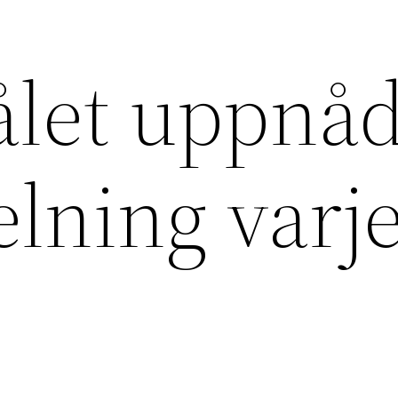
ålet uppnå
lning varj