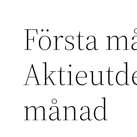
Första m
Aktieutde
månad