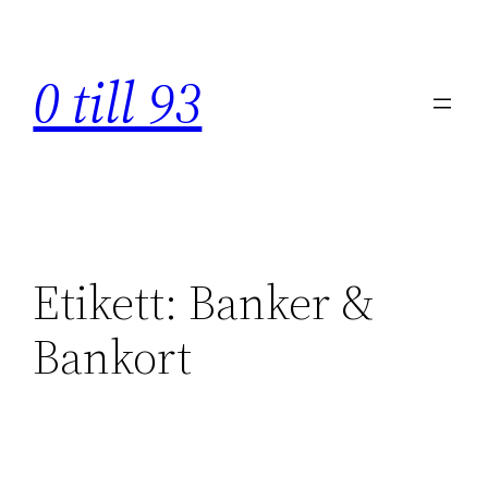
Hoppa
till
0 till 93
innehåll
Etikett:
Banker &
Bankort