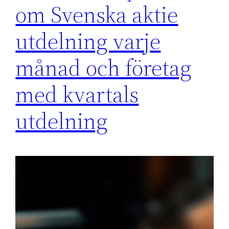
om Svenska aktie
utdelning varje
månad och företag
med kvartals
utdelning