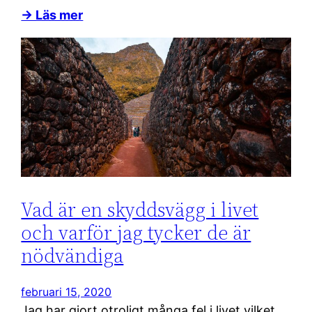
→ Läs mer
Vad är en skyddsvägg i livet
och varför jag tycker de är
nödvändiga
februari 15, 2020
Jag har gjort otroligt många fel i livet vilket